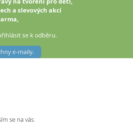
rávy na tvoření pro děti,
ech a slevových akcí
darma,
přihlásit se k odběru.
chny e-maily.
ším se na vás.