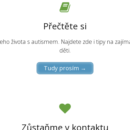
Přečtěte si
šeho života s autismem. Najdete zde i tipy na zají
děti.
Tudy prosím →
Zůstaňme v kontaktu