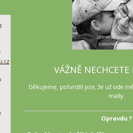
t
y
.cz
VÁŽNĚ NECHCETE 
o
Děkujeme, potvrdili jste, že už ode m
maily.
-
e
Opravdu ?