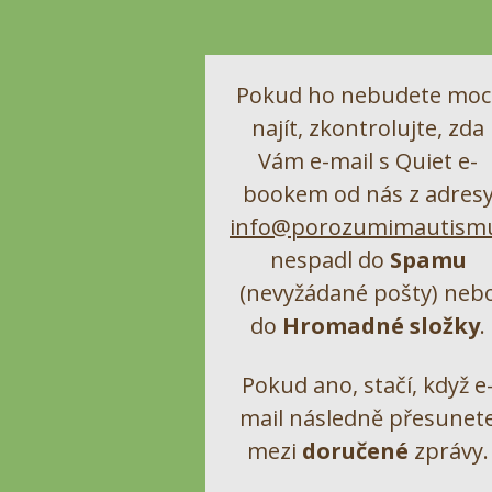
Pokud ho nebudete moc
najít, zkontrolujte, zda
Vám e-mail s Quiet e-
bookem od nás z adres
info@porozumimautismu
nespadl do
Spamu
(nevyžádané pošty) neb
do
Hromadné
složky
.
Pokud ano, stačí, když e
mail následně přesunet
mezi
doručené
zprávy.