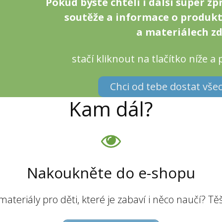
Pokud byste chtěli i další super zp
soutěže a informace o produkt
a materiálech z
stačí kliknout na tlačítko níže a 
Chci od tebe dostat vše
Kam dál?
Nakoukněte do e-shopu
materiály pro děti, které je zabaví i něco naučí? Tě