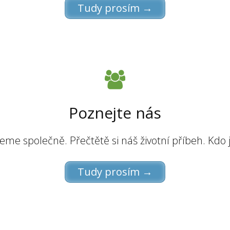
Tudy prosím →
Poznejte nás
me společně. Přečtětě si náš životní příbeh. Kdo
Tudy prosím →