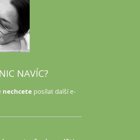
NIC NAVÍC?
ě
nechcete
posílat další e-